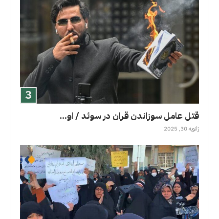
قتل عامل سوزاندن قران در سوئد / او...
ژانویه 30, 2025